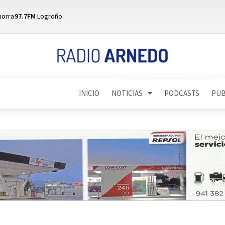
horra
97.7FM
Logroño
INICIO
NOTICIAS
PODCASTS
PUB