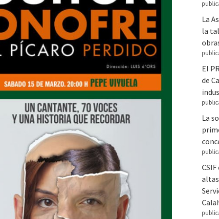
public
La A
la ta
obra
public
El PR
de C
indus
public
La so
prime
conce
public
CSIF 
altas
Servi
Cala
public