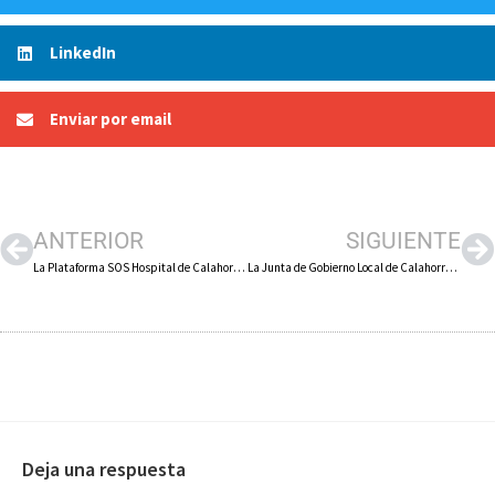
LinkedIn
Enviar por email
ANTERIOR
SIGUIENTE
La Plataforma SOS Hospital de Calahorra entrega una carta con sus reivindicaciones a la consejera de Salud, que se compromete a reunirse con este colectivo
La Junta de Gobierno Local de Calahorra aprueba los bonos culturales para jóvenes de 18 años, la oferta de plazas en la escuela infantil ‘Santos Mártires’ y el contrato para los espectáculos taurinos
Deja una respuesta