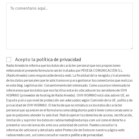
Acepto la
política de privacidad
Radio Arnedo te informa que los datos de carácter personal que nos proporciones
rellenando el presente formulario serán tratados por PEVESA COMUNICACIÓN S.L.
(Radio Arnedo) como responsable de esta web. La finalidad de la recogida y tratamiento
de los datos personales que te solicitamos es para gestionar los comentarios que realizas
en este blog. Legitimación: Consentimiento del interesado. Como usuario e interesado te
informamos que los datos que nos facilitas estarán ubicados en los servidores de OVH
HISPANO (proveedor de hosting de Radio Arnedo). OVH HISPANO está ubicado en UE, en
España país cuyo nivel de protección son adecuados según Comisión de la UE. política de
privacidad de OVH HISPANO. El hecho de que no introduzcas los datos de carácter
personal que aparecen en el formulario como obligatorios podrá tener como consecuencia
que no podamos atender tu solicitud. Podrás ejercer tus derechos de acceso, rectificación,
limitación y suprimir los datos en radioarnedo@ondarioja.com así como el derecho a
presentar una reclamación ante una autoridad de control. Puedes consultar la
información adicional y detallada sobre Protección de Datos en nuestra página web:
radioarnedo.com, así como consultar nuestra
política de privacidad
.