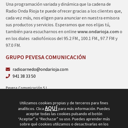
Una programación variada y dinámica que la cadena de
Radio Onda Rioja te puede ofrecer gracias a los clientes que,
cada vez más, nos eligen para anunciar en nuestra emisora
sus productos y servicios. Esperamos que nos elijas tú,
también para escucharnos en online
www.ondarioja.com
o
en los diales radiofónicos del 95.2 FM., 100.1 FM., 97.7 FM y
97.0 FM.
GRUPO PEVESA COMUNICACIÓN
radioarnedo@ondarioja.com
941 38 33 50
Pevesa Comunicación S.L.
Sto. Domingo 5, 3º 26580 Arnedo (La Rioja)
B26264101
Utilizamos cookies propias y de terceros para fines
AQUÍ
analíticos. Clica
para más información. Puedes
aceptar todas las cookies pulsando el botón
“Aceptar” o “Rechazar” su uso. Puedes aprender más
sobre qué cookies utilizamos o desactivarlas en los