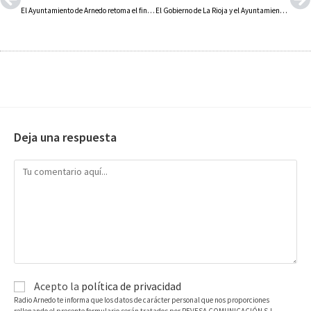
El Ayuntamiento de Arnedo retoma el fin de semana de la Juventud de la mano de la nueva junta directiva del Consejo de la Juventud y la nueva asociación 48 horas fútbol sala
El Gobierno de La Rioja y el Ayuntamiento de Igea firman un convenio para construir un nuevo centro de transformación en la zona industrial de la localidad
Deja una respuesta
Acepto la
política de privacidad
Radio Arnedo te informa que los datos de carácter personal que nos proporciones