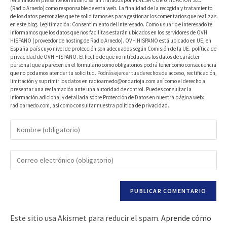
rellenando el presente formulario serán tratados por PEVESA COMUNICACIÓN S.L.
(Radio Arnedo) como responsable de esta web. La finalidad de la recogida y tratamiento
de los datos personales que te solicitamos es para gestionar los comentarios que realizas
en este blog. Legitimación: Consentimiento del interesado. Como usuario e interesado te
informamos que los datos que nos facilitas estarán ubicados en los servidores de OVH
HISPANO (proveedor de hosting de Radio Arnedo). OVH HISPANO está ubicado en UE, en
España país cuyo nivel de protección son adecuados según Comisión de la UE. política de
privacidad de OVH HISPANO. El hecho de que no introduzcas los datos de carácter
personal que aparecen en el formulario como obligatorios podrá tener como consecuencia
que no podamos atender tu solicitud. Podrás ejercer tus derechos de acceso, rectificación,
limitación y suprimir los datos en radioarnedo@ondarioja.com así como el derecho a
presentar una reclamación ante una autoridad de control. Puedes consultar la
información adicional y detallada sobre Protección de Datos en nuestra página web:
radioarnedo.com, así como consultar nuestra
política de privacidad
.
Este sitio usa Akismet para reducir el spam.
Aprende cómo