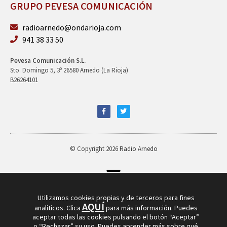
GRUPO PEVESA COMUNICACIÓN
radioarnedo@ondarioja.com
941 38 33 50
Pevesa Comunicación S.L.
Sto. Domingo 5, 3º 26580 Arnedo (La Rioja)
B26264101
© Copyright 2026
Radio Arnedo
Utilizamos cookies propias y de terceros para fines
AQUÍ
analíticos. Clica
para más información. Puedes
aceptar todas las cookies pulsando el botón “Aceptar”
o “Rechazar” su uso. Puedes aprender más sobre qué