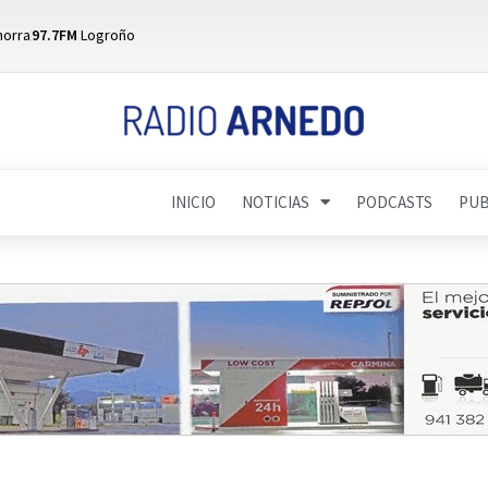
horra
97.7FM
Logroño
INICIO
NOTICIAS
PODCASTS
PUB