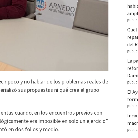
habit
ampl
public
Quel 
repar
del 
public
La pa
refor
Dam
ir poco y no hablar de los problemas reales de
public
erializó sus propuestas ni qué cree el grupo
El A
forma
public
uentas cuando, en los encuentros previos con
Inca
lógicamente era imposible en solo un ejercicio”
macr
entó en dos folios y medio.
public