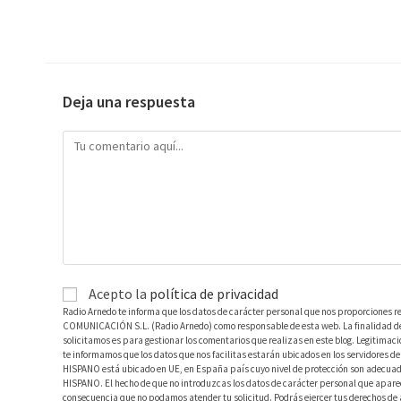
Deja una respuesta
Acepto la
política de privacidad
Radio Arnedo te informa que los datos de carácter personal que nos proporciones r
COMUNICACIÓN S.L. (Radio Arnedo) como responsable de esta web. La finalidad de l
solicitamos es para gestionar los comentarios que realizas en este blog. Legitimac
te informamos que los datos que nos facilitas estarán ubicados en los servidores
HISPANO está ubicado en UE, en España país cuyo nivel de protección son adecuad
HISPANO. El hecho de que no introduzcas los datos de carácter personal que aparec
consecuencia que no podamos atender tu solicitud. Podrás ejercer tus derechos de ac