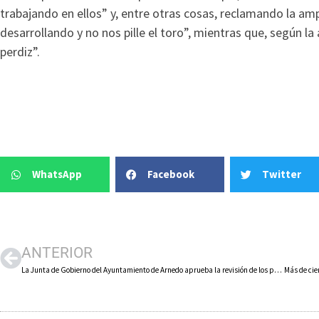
trabajando en ellos” y, entre otras cosas, reclamando la amp
desarrollando y no nos pille el toro”, mientras que, según l
perdiz”.
WhatsApp
Facebook
Twitter
ANTERIOR
La Junta de Gobierno del Ayuntamiento de Arnedo aprueba la revisión de los precios de los contratos de los servicios de limpieza y agua