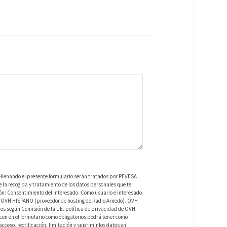
ellenando el presente formulario serán tratados por PEVESA
a recogida y tratamiento de los datos personales que te
ión: Consentimiento del interesado. Como usuario e interesado
 de OVH HISPANO (proveedor de hosting de Radio Arnedo). OVH
os según Comisión de la UE. política de privacidad de OVH
en en el formulario como obligatorios podrá tener como
ceso, rectificación, limitación y suprimir los datos en