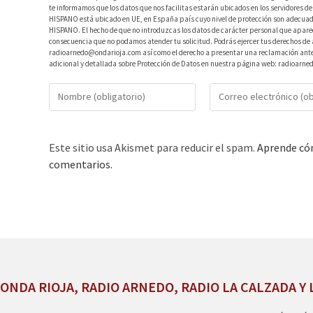
te informamos que los datos que nos facilitas estarán ubicados en los servidores
HISPANO está ubicado en UE, en España país cuyo nivel de protección son adecuad
HISPANO. El hecho de que no introduzcas los datos de carácter personal que aparec
consecuencia que no podamos atender tu solicitud. Podrás ejercer tus derechos de ac
radioarnedo@ondarioja.com así como el derecho a presentar una reclamación ante 
adicional y detallada sobre Protección de Datos en nuestra página web: radioarne
Este sitio usa Akismet para reducir el spam.
Aprende cóm
comentarios.
ONDA RIOJA, RADIO ARNEDO, RADIO LA CALZADA Y 