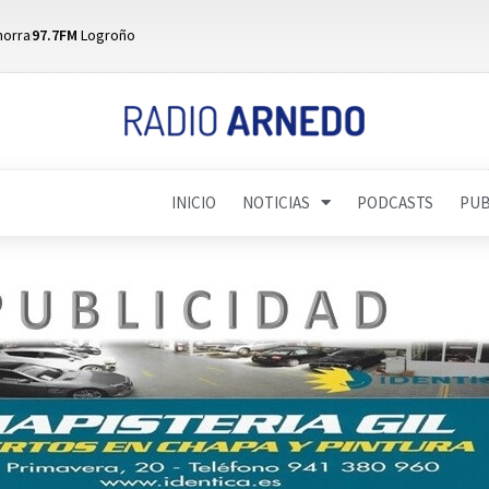
horra
97.7FM
Logroño
INICIO
NOTICIAS
PODCASTS
PUB