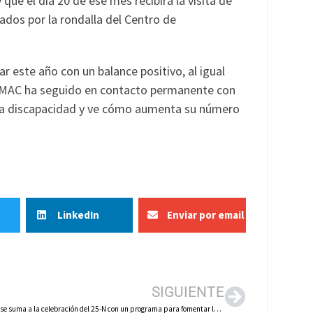
que el día 20 de ese mes recibirá la visita de
ados por la rondalla del Centro de
r este año con un balance positivo, al igual
 AMAC ha seguido en contacto permanente con
 la discapacidad y ve cómo aumenta su número
LinkedIn
Enviar por email
SIGUIENTE
Calahorra se suma a la celebración del 25-N con un programa para fomentar la igualdad y prevenir la violencia de género