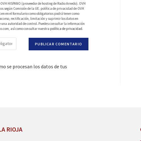
 de OVH HISPANO (proveedor de hosting de Radio Arnedo). OVH
os según Comisión de la UE. política de privacidad de OVH
en en el formulario como obligatorios podrá tener como
ceso, rectificación, limitación y suprimir los datos en
una autoridad de control. Puedes consultar la información
do.com, así como consultar nuestra
política de privacidad
.
o se procesan los datos de tus
LA RIOJA