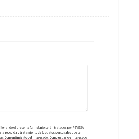
ellenando el presente formulario serán tratados por PEVESA
a recogida y tratamiento de los datos personales que te
ión: Consentimiento del interesado. Como usuario e interesado