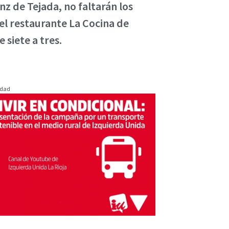
z de Tejada, no faltarán los
el restaurante La Cocina de
 siete a tres.
idad