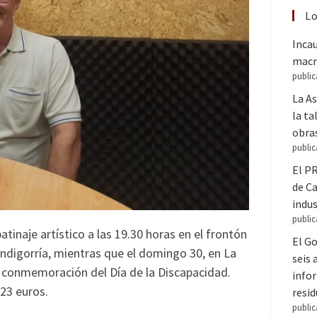
Lo
Inca
macr
public
La A
la ta
obra
public
El PR
de C
indus
public
patinaje artístico a las 19.30 horas en el frontón
El Go
endigorría, mientras que el domingo 30, en La
seis
 conmemoración del Día de la Discapacidad.
infor
 23 euros.
resi
public