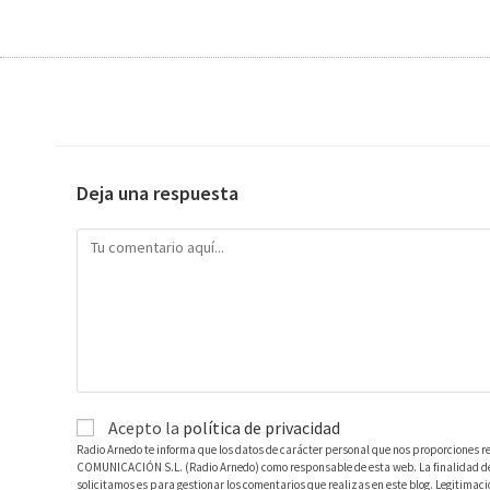
Deja una respuesta
Acepto la
política de privacidad
Radio Arnedo te informa que los datos de carácter personal que nos proporciones r
COMUNICACIÓN S.L. (Radio Arnedo) como responsable de esta web. La finalidad de l
solicitamos es para gestionar los comentarios que realizas en este blog. Legitimac