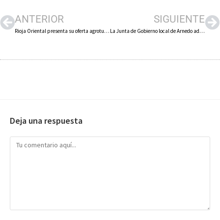
ANTERIOR
SIGUIENTE
Rioja Oriental presenta su oferta agroturística en FITUR 2026 con varias actividades del viernes al domingo
La Junta de Gobierno local de Arnedo adjudica el suministro de gasóleo C para dependencias municipales por 62.455 euros al año
Deja una respuesta