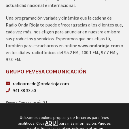
actualidad nacional e internacional.
Una programación variada y dinámica que la cadena de
Radio Onda Rioja te puede ofrecer gracias a los clientes que,
cada vez más, nos eligen para anunciar en nuestra emisora
sus productos y servicios. Esperamos que nos elijas tú,
también para escucharnos en online
www.ondarioja.com
o
en los diales radiofónicos del 95.2 FM., 100.1 FM., 97.7 FM y
97.0 FM.
GRUPO PEVESA COMUNICACIÓN
radioarnedo@ondarioja.com
941 38 33 50
Pevesa Comunicación S.L.
Sto. Domingo 5, 3º 26580 Arnedo (La Rioja)
B26264101
Utilizamos cookies propias y de terceros para fines
AQUÍ
analíticos. Clica
para más información. Puedes
aceptar todas las cookies pulsando el botón