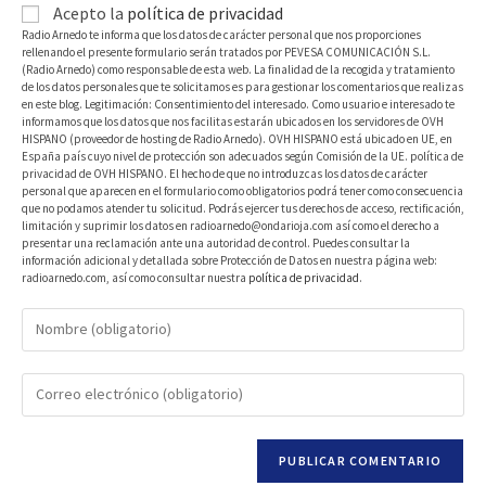
Acepto la
política de privacidad
Radio Arnedo te informa que los datos de carácter personal que nos proporciones
rellenando el presente formulario serán tratados por PEVESA COMUNICACIÓN S.L.
(Radio Arnedo) como responsable de esta web. La finalidad de la recogida y tratamiento
de los datos personales que te solicitamos es para gestionar los comentarios que realizas
en este blog. Legitimación: Consentimiento del interesado. Como usuario e interesado te
informamos que los datos que nos facilitas estarán ubicados en los servidores de OVH
HISPANO (proveedor de hosting de Radio Arnedo). OVH HISPANO está ubicado en UE, en
España país cuyo nivel de protección son adecuados según Comisión de la UE. política de
privacidad de OVH HISPANO. El hecho de que no introduzcas los datos de carácter
personal que aparecen en el formulario como obligatorios podrá tener como consecuencia
que no podamos atender tu solicitud. Podrás ejercer tus derechos de acceso, rectificación,
limitación y suprimir los datos en radioarnedo@ondarioja.com así como el derecho a
presentar una reclamación ante una autoridad de control. Puedes consultar la
información adicional y detallada sobre Protección de Datos en nuestra página web:
radioarnedo.com, así como consultar nuestra
política de privacidad
.