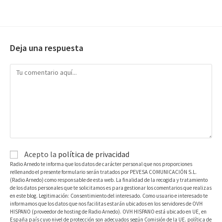
Deja una respuesta
Acepto la
política de privacidad
Radio Arnedo te informa que los datos de carácter personal que nos proporciones
rellenando el presente formulario serán tratados por PEVESA COMUNICACIÓN S.L.
(Radio Arnedo) como responsable de esta web. La finalidad de la recogida y tratamiento
de los datos personales que te solicitamos es para gestionar los comentarios que realizas
en este blog. Legitimación: Consentimiento del interesado. Como usuario e interesado te
informamos que los datos que nos facilitas estarán ubicados en los servidores de OVH
HISPANO (proveedor de hosting de Radio Arnedo). OVH HISPANO está ubicado en UE, en
España país cuyo nivel de protección son adecuados según Comisión de la UE. política de