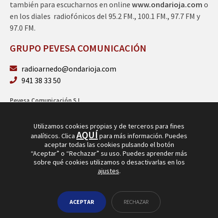
también para escucharnos en online
www.ondarioja.com
o
en los diales radiofónicos del 95.2 FM., 100.1 FM., 97.7 FM y
97.0 FM.
GRUPO PEVESA COMUNICACIÓN
radioarnedo@ondarioja.com
941 38 33 50
Pevesa Comunicación S.L.
Sto. Domingo 5, 3º 26580 Arnedo (La Rioja)
B26264101
Utilizamos cookies propias y de terceros para fines
AQUÍ
analíticos. Clica
para más información. Puedes
aceptar todas las cookies pulsando el botón
“Aceptar” o “Rechazar” su uso. Puedes aprender más
sobre qué cookies utilizamos o desactivarlas en los
ajustes
.
© Copyright 2026
Radio Arnedo
ACEPTAR
RECHAZAR