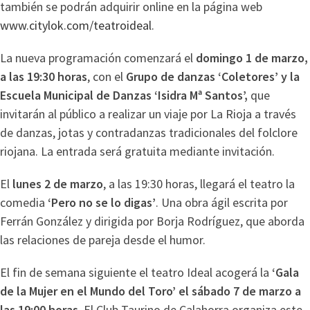
también se podrán adquirir online en la página web
www.citylok.com/teatroideal
.
La nueva programación comenzará el
domingo 1 de marzo,
a las 19:30 horas
, con el
Grupo de danzas ‘Coletores’ y la
Escuela Municipal de Danzas ‘Isidra Mª Santos’,
que
invitarán al público a realizar un viaje por La Rioja a través
de danzas, jotas y contradanzas tradicionales del folclore
riojana. La entrada será gratuita mediante invitación.
El
lunes 2 de marzo
, a las 19:30 horas, llegará el teatro la
comedia
‘Pero no se lo digas’
. Una obra ágil escrita por
Ferrán González y dirigida por Borja Rodríguez, que aborda
las relaciones de pareja desde el humor.
El fin de semana siguiente el teatro Ideal acogerá la
‘Gala
de la Mujer en el Mundo del Toro’ el sábado 7 de marzo a
las 19:00 horas
. El Club Taurino de Calahorra organiza este