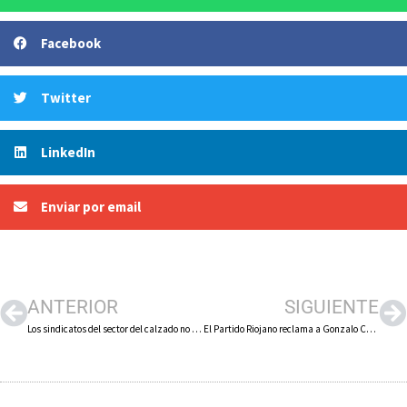
Facebook
Twitter
LinkedIn
Enviar por email
ANTERIOR
SIGUIENTE
Los sindicatos del sector del calzado no descartan llevar a los tribunales la negativa de la patronal nacional a aplicar la cláusula de revisión salarial pactada en el convenio
El Partido Riojano reclama a Gonzalo Capellán transparencia y soluciones para mejorar la asistencia sanitaria en La Rioja