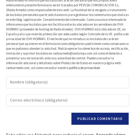
Radio Arnedo te informa que los datos de carácter personal que nos proporciones
rellenando el presente formulario serán tratados por PEVESA COMUNICACIÓN S.L.
(Radio Arnedo) como responsable de esta web. La finalidad de la recogida y tratamiento
de los datos personales que te solicitamos es para gestionar los comentarios que realizas
en este blog. Legitimación: Consentimiento del interesado. Como usuario e interesado te
informamos que los datos que nos facilitas estarán ubicados en los servidores de OVH
HISPANO (proveedor de hosting de Radio Arnedo). OVH HISPANO está ubicado en UE, en
España país cuyo nivel de protección son adecuados según Comisión de la UE. política de
privacidad de OVH HISPANO. El hecho de que no introduzcas los datos de carácter
personal que aparecen en el formulario como obligatorios podrá tener como consecuencia
que no podamos atender tu solicitud. Podrás ejercer tus derechos de acceso, rectificación,
limitación y suprimir los datos en radioarnedo@ondarioja.com así como el derecho a
presentar una reclamación ante una autoridad de control. Puedes consultar la
información adicional y detallada sobre Protección de Datos en nuestra página web:
radioarnedo.com, así como consultar nuestra
política de privacidad
.
Este sitio usa Akismet para reducir el spam.
Aprende cómo