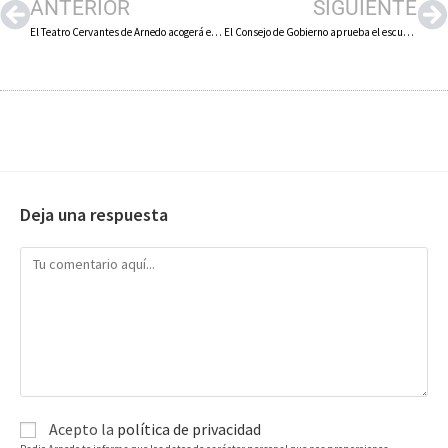
ANTERIOR
SIGUIENTE
El Teatro Cervantes de Arnedo acogerá el 11 de mayo el «Día de la Universidad de La Rioja» en conmemoración del 34 aniversario de la aprobación de la Ley de Creación de la UR
El Consejo de Gobierno aprueba el escudo y la bandera de Santa Eulalia Bajera
Deja una respuesta
Acepto la
política de privacidad