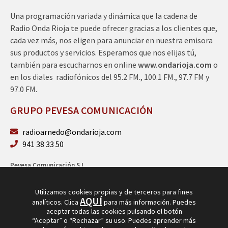
Una programación variada y dinámica que la cadena de
Radio Onda Rioja te puede ofrecer gracias a los clientes que,
cada vez más, nos eligen para anunciar en nuestra emisora
sus productos y servicios. Esperamos que nos elijas tú,
también para escucharnos en online
www.ondarioja.com
o
en los diales radiofónicos del 95.2 FM., 100.1 FM., 97.7 FM y
97.0 FM.
GRUPO PEVESA COMUNICACIÓN
radioarnedo@ondarioja.com
941 38 33 50
Pevesa Comunicación S.L.
Sto. Domingo 5, 3º 26580 Arnedo (La Rioja)
B26264101
Utilizamos cookies propias y de terceros para fines
AQUÍ
analíticos. Clica
para más información. Puedes
aceptar todas las cookies pulsando el botón
“Aceptar” o “Rechazar” su uso. Puedes aprender más