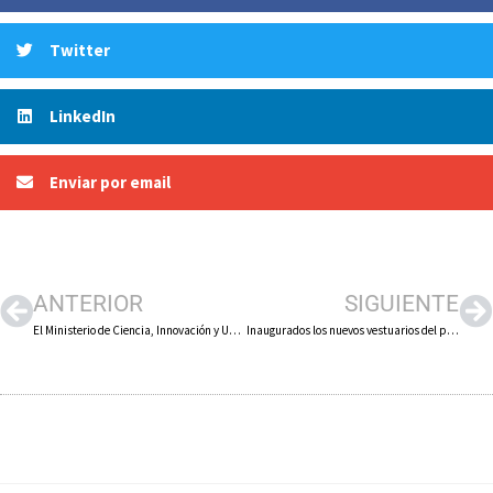
Twitter
LinkedIn
Enviar por email
ANTERIOR
SIGUIENTE
El Ministerio de Ciencia, Innovación y Universidades concede a Alfaro la distinción de «Ciudad de la Ciencia y la Innovación»
Inaugurados los nuevos vestuarios del pabellón polideportivo de Rincón de Olivedo