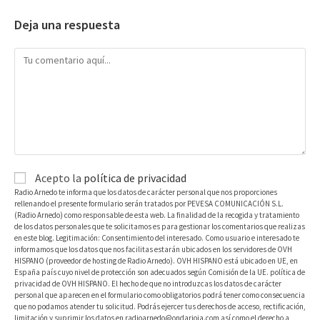
Deja una respuesta
Acepto la
política de privacidad
Radio Arnedo te informa que los datos de carácter personal que nos proporciones
rellenando el presente formulario serán tratados por PEVESA COMUNICACIÓN S.L.
(Radio Arnedo) como responsable de esta web. La finalidad de la recogida y tratamiento
de los datos personales que te solicitamos es para gestionar los comentarios que realizas
en este blog. Legitimación: Consentimiento del interesado. Como usuario e interesado te
informamos que los datos que nos facilitas estarán ubicados en los servidores de OVH
HISPANO (proveedor de hosting de Radio Arnedo). OVH HISPANO está ubicado en UE, en
España país cuyo nivel de protección son adecuados según Comisión de la UE. política de
privacidad de OVH HISPANO. El hecho de que no introduzcas los datos de carácter
personal que aparecen en el formulario como obligatorios podrá tener como consecuencia
que no podamos atender tu solicitud. Podrás ejercer tus derechos de acceso, rectificación,
limitación y suprimir los datos en radioarnedo@ondarioja.com así como el derecho a