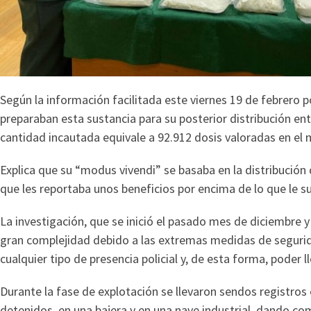
Según la información facilitada este viernes 19 de febrero po
preparaban esta sustancia para su posterior distribución e
cantidad incautada equivale a 92.912 dosis valoradas en el 
Explica que su “modus vivendi” se basaba en la distribució
que les reportaba unos beneficios por encima de lo que le su
La investigación, que se inició el pasado mes de diciembre 
gran complejidad debido a las extremas medidas de seguri
cualquier tipo de presencia policial y, de esta forma, poder ll
Durante la fase de explotación se llevaron sendos registros 
detenidos, en una bajera y en una nave industrial, dando co