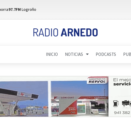
horra
97.7FM
Logroño
INICIO
NOTICIAS
PODCASTS
PUB