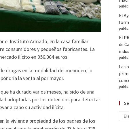
macr
public
El A
forma
public
El PR
r el Instituto Armado, en la casa familiar
de C
ntre consumidores y pequeños fabricantes. La
indus
mercado ilícito en 956.064 euros
public
La so
n de drogas en la modalidad del menudeo, lo
prime
pondría la venta al por mayor.
conce
public
y que ha durado varios meses, ha sido de una
dad adoptadas por los detenidos para detectar
Se
evar a cabo su actividad ilícita.
El
en la vivienda propiedad de los padres de los
mo resultado la aprehensión de 23 kilos y 228