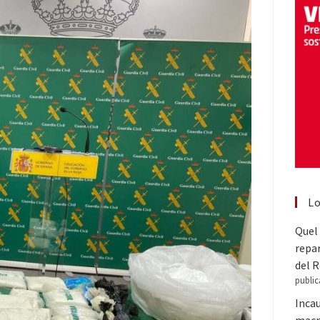
Lo
Quel 
repar
del 
public
Inca