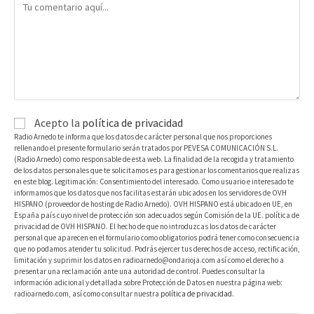
Acepto la
política de privacidad
Radio Arnedo te informa que los datos de carácter personal que nos proporciones
rellenando el presente formulario serán tratados por PEVESA COMUNICACIÓN S.L.
(Radio Arnedo) como responsable de esta web. La finalidad de la recogida y tratamiento
de los datos personales que te solicitamos es para gestionar los comentarios que realizas
en este blog. Legitimación: Consentimiento del interesado. Como usuario e interesado te
informamos que los datos que nos facilitas estarán ubicados en los servidores de OVH
HISPANO (proveedor de hosting de Radio Arnedo). OVH HISPANO está ubicado en UE, en
España país cuyo nivel de protección son adecuados según Comisión de la UE. política de
privacidad de OVH HISPANO. El hecho de que no introduzcas los datos de carácter
personal que aparecen en el formulario como obligatorios podrá tener como consecuencia
que no podamos atender tu solicitud. Podrás ejercer tus derechos de acceso, rectificación,
limitación y suprimir los datos en radioarnedo@ondarioja.com así como el derecho a
presentar una reclamación ante una autoridad de control. Puedes consultar la
información adicional y detallada sobre Protección de Datos en nuestra página web:
radioarnedo.com, así como consultar nuestra
política de privacidad
.