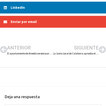
LinkedIn
Enviar por email
ANTERIOR
SIGUIENTE
El ayuntamiento de Arnedo consensuará con las peñas cómo se plantean este año las fiestas de ‘San Cosme y San Damián’
La Junta Local de Calahorra aprueba el proyecto para reparar las pistas de atletismo por 467.000 euros
Deja una respuesta