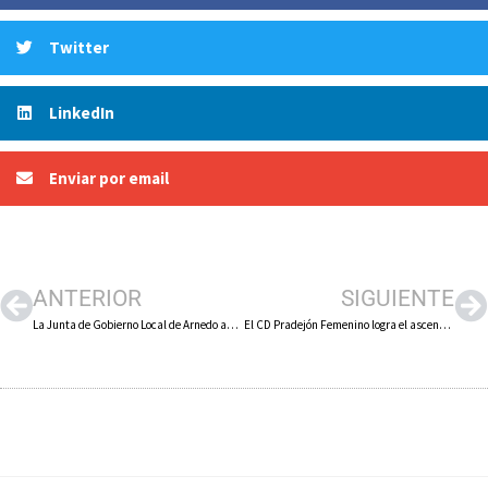
Twitter
LinkedIn
Enviar por email
ANTERIOR
SIGUIENTE
La Junta de Gobierno Local de Arnedo aprueba el expediente para contratar las obras de la calle Carrera y entorno por 1,79 millones de euros
El CD Pradejón Femenino logra el ascenso a la Liga Reto, la segunda división