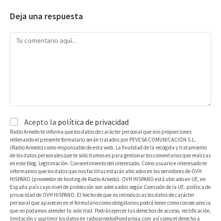
Deja una respuesta
Acepto la
política de privacidad
Radio Arnedo te informa que los datos de carácter personal que nos proporciones
rellenando el presente formulario serán tratados por PEVESA COMUNICACIÓN S.L.
(Radio Arnedo) como responsable de esta web. La finalidad de la recogida y tratamiento
de los datos personales que te solicitamos es para gestionar los comentarios que realizas
en este blog. Legitimación: Consentimiento del interesado. Como usuario e interesado te
informamos que los datos que nos facilitas estarán ubicados en los servidores de OVH
HISPANO (proveedor de hosting de Radio Arnedo). OVH HISPANO está ubicado en UE, en
España país cuyo nivel de protección son adecuados según Comisión de la UE. política de
privacidad de OVH HISPANO. El hecho de que no introduzcas los datos de carácter
personal que aparecen en el formulario como obligatorios podrá tener como consecuencia
que no podamos atender tu solicitud. Podrás ejercer tus derechos de acceso, rectificación,
limitación y suprimir los datos en radioarnedo@ondarioja.com así como el derecho a