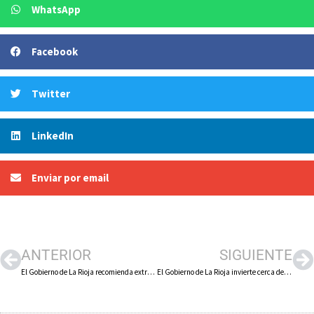
WhatsApp
Facebook
Twitter
LinkedIn
Enviar por email
ANTERIOR
SIGUIENTE
El Gobierno de La Rioja recomienda extremar las precauciones ante la subida de las temperaturas prevista en los próximos días
El Gobierno de La Rioja invierte cerca de 300.000 euros en la mejora del colector de saneamiento de Alfaro