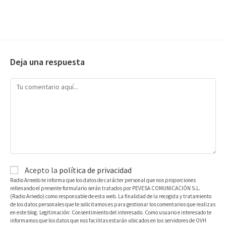
Deja una respuesta
Acepto la
política de privacidad
Radio Arnedo te informa que los datos de carácter personal que nos proporciones
rellenando el presente formulario serán tratados por PEVESA COMUNICACIÓN S.L.
(Radio Arnedo) como responsable de esta web. La finalidad de la recogida y tratamiento
de los datos personales que te solicitamos es para gestionar los comentarios que realizas
en este blog. Legitimación: Consentimiento del interesado. Como usuario e interesado te
informamos que los datos que nos facilitas estarán ubicados en los servidores de OVH