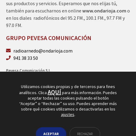
sus productos y servicios. Esperamos que nos elijas tú,
también para escucharnos en online
www.ondarioja.com
o
en los diales radiofónicos del 95.2 FM., 100.1 FM., 97.7 FM y
97.0 FM.
GRUPO PEVESA COMUNICACIÓN
radioarnedo@ondarioja.com
941 38 33 50
Pevesa Comunicación S.L.
Sto. Domingo 5, 3º 26580 Arnedo (La Rioja)
B26264101
Utilizamos cookies propias y de terceros para fines
AQUÍ
analíticos. Clica
para más información. Puedes
aceptar todas las cookies pulsando el botón
“Aceptar” o “Rechazar” su uso. Puedes aprender más
sobre qué cookies utilizamos o desactivarlas en los
ajustes
.
© Copyright 2026
Radio Arnedo
ACEPTAR
RECHAZAR