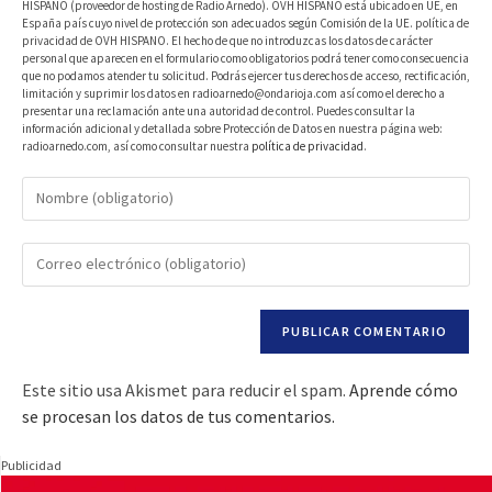
HISPANO (proveedor de hosting de Radio Arnedo). OVH HISPANO está ubicado en UE, en
España país cuyo nivel de protección son adecuados según Comisión de la UE. política de
privacidad de OVH HISPANO. El hecho de que no introduzcas los datos de carácter
personal que aparecen en el formulario como obligatorios podrá tener como consecuencia
que no podamos atender tu solicitud. Podrás ejercer tus derechos de acceso, rectificación,
limitación y suprimir los datos en radioarnedo@ondarioja.com así como el derecho a
presentar una reclamación ante una autoridad de control. Puedes consultar la
información adicional y detallada sobre Protección de Datos en nuestra página web:
radioarnedo.com, así como consultar nuestra
política de privacidad
.
Este sitio usa Akismet para reducir el spam.
Aprende cómo
se procesan los datos de tus comentarios.
Publicidad