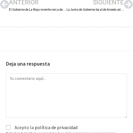
ANTERIOR
SIGUIENTE
El Gobierno de La Rioja invierte cerca de 300.000 euros en la mejora del colector de saneamiento de Alfaro
La Junta de Gobierno local de Arnedo adjudica las obras de renovación de las calles San Miguel, Carrera y adyacentes por casi 1´4 millones de euros
Deja una respuesta
Acepto la
política de privacidad