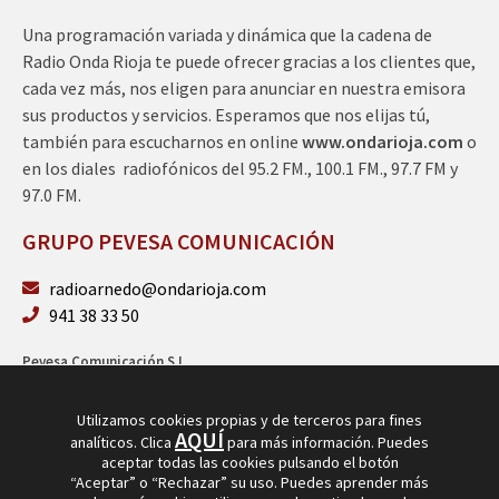
Una programación variada y dinámica que la cadena de
Radio Onda Rioja te puede ofrecer gracias a los clientes que,
cada vez más, nos eligen para anunciar en nuestra emisora
sus productos y servicios. Esperamos que nos elijas tú,
también para escucharnos en online
www.ondarioja.com
o
en los diales radiofónicos del 95.2 FM., 100.1 FM., 97.7 FM y
97.0 FM.
GRUPO PEVESA COMUNICACIÓN
radioarnedo@ondarioja.com
941 38 33 50
Pevesa Comunicación S.L.
Sto. Domingo 5, 3º 26580 Arnedo (La Rioja)
B26264101
Utilizamos cookies propias y de terceros para fines
AQUÍ
analíticos. Clica
para más información. Puedes
aceptar todas las cookies pulsando el botón
“Aceptar” o “Rechazar” su uso. Puedes aprender más