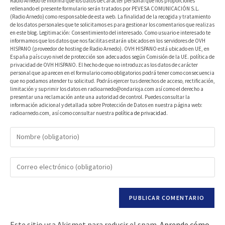
Radio Arnedo te informa que los datos de carácter personal que nos proporciones
rellenando el presente formulario serán tratados por PEVESA COMUNICACIÓN S.L.
(Radio Arnedo) como responsable de esta web. La finalidad de la recogida y tratamiento
de los datos personales que te solicitamos es para gestionar los comentarios que realizas
en este blog. Legitimación: Consentimiento del interesado. Como usuario e interesado te
informamos que los datos que nos facilitas estarán ubicados en los servidores de OVH
HISPANO (proveedor de hosting de Radio Arnedo). OVH HISPANO está ubicado en UE, en
España país cuyo nivel de protección son adecuados según Comisión de la UE. política de
privacidad de OVH HISPANO. El hecho de que no introduzcas los datos de carácter
personal que aparecen en el formulario como obligatorios podrá tener como consecuencia
que no podamos atender tu solicitud. Podrás ejercer tus derechos de acceso, rectificación,
limitación y suprimir los datos en radioarnedo@ondarioja.com así como el derecho a
presentar una reclamación ante una autoridad de control. Puedes consultar la
información adicional y detallada sobre Protección de Datos en nuestra página web:
radioarnedo.com, así como consultar nuestra
política de privacidad
.
Este sitio usa Akismet para reducir el spam.
Aprende cómo