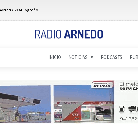
horra
97.7FM
Logroño
INICIO
NOTICIAS
PODCASTS
PUB