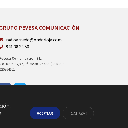
GRUPO PEVESA COMUNICACIÓN
radioarnedo@ondarioja.com
941 38 33 50
Pevesa Comunicación S.L.
Sto. Domingo 5, 3º 26580 Arnedo (La Rioja)
B26264101
ción.
s
ACEPTAR
RECHAZAR
 privacidad
Política de cookies
Ajustes cookies
Contacto