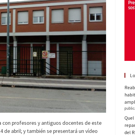
Lo
Reabr
habit
ampl
public
Quel 
a con profesores y antiguos docentes de este
repar
 4 de abril; y también se presentará un vídeo
del 