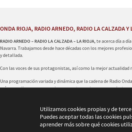
ONDA RIOJA, RADIO ARNEDO, RADIO LA CALZADA Y 
RADIO ARNEDO – RADIO LA CALZADA – LA RIOJA
, te acerca día a dí
Navarra. Trabajamos desde hace décadas con los mejores profesio
y detallada.
Con las voces de sus protagonistas, así como la mejor actualidad 
Una programación variada y dinámica que la cadena de Radio Onda R
más, nos eligen para anunciar en nuestra emisora sus productos y 
escucharnos en online
www.ondarioja.com
o en los diales radiofó
Utilizamos cookies propias y de tercer
Puedes aceptar todas las cookies pu
© Copyright 2026
Radio Arnedo
aprender más sobre qué cookies utili