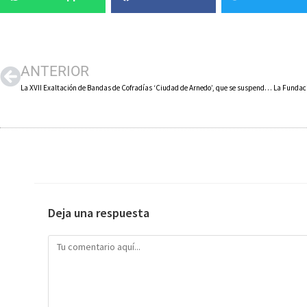
ANTERIOR
La XVII Exaltación de Bandas de Cofradías ‘Ciudad de Arnedo’, que se suspendió por la pandemia, se retomará el 9 de abril
Deja una respuesta