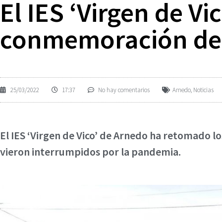
El IES ‘Virgen de V
conmemoración de 
25/03/2022
17:37
No hay comentarios
Arnedo
,
Noticias
El IES ‘Virgen de Vico’ de Arnedo ha retomado l
vieron interrumpidos por la pandemia.