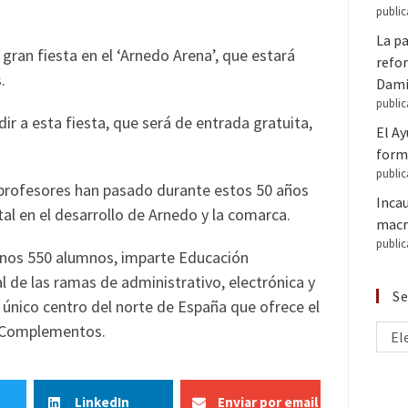
public
La pa
gran fiesta en el ‘Arnedo Arena’, que estará
refor
.
Dam
public
dir a esta fiesta, que será de entrada gratuita,
El A
forma
public
 profesores han pasado durante estos 50 años
Inca
tal en el desarrollo de Arnedo y la comarca.
macr
public
unos 550 alumnos, imparte Educación
l de las ramas de administrativo, electrónica y
Se
l único centro del norte de España que ofrece el
y Complementos.
El
LinkedIn
Enviar por email