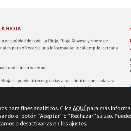
LA RIOJA
a la actualidad de toda La Rioja, Rioja Alavesa y ribera de
nales para ofrecerte una información local amplia, cercana
nacional e internacional.
ioja te puede ofrecer gracias a los clientes que, cada vez
servicios. Esperamos que nos elijas tú, también para
nicos del 95.2 FM., 100.1 FM., 97.7 FM y 97.0 FM.
os para fines analíticos. Clica
AQUÍ
para más informa
lsando el botón “Aceptar” o “Rechazar” su uso. Puede
Inicio
Aviso legal
Política de
zamos o desactivarlas en los
ajustes
.