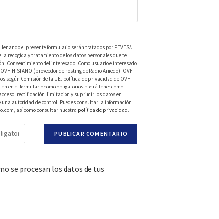
ellenando el presente formulario serán tratados por PEVESA
a recogida y tratamiento de los datos personales que te
ión: Consentimiento del interesado. Como usuario e interesado
 de OVH HISPANO (proveedor de hosting de Radio Arnedo). OVH
os según Comisión de la UE. política de privacidad de OVH
en en el formulario como obligatorios podrá tener como
ceso, rectificación, limitación y suprimir los datos en
una autoridad de control. Puedes consultar la información
do.com, así como consultar nuestra
política de privacidad
.
o se procesan los datos de tus