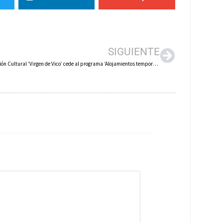
SIGUIENTE
La Fundación Cultural ‘Virgen de Vico’ cede al programa ‘Alojamientos temporales’ de Cáritas dos viviendas, de las que una ya habitan refugiados ucranianos