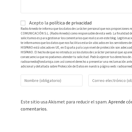
Acepto la
política de privacidad
Radio Arnedo te informa que los datos de carácter personal que nos proporciones r
COMUNICACIÓN S.L. (Radio Arnedo) como responsable de esta web. La finalidad de l
solicitamos es para gestionar los comentarios que realizas en este blog. Legitimac
te informamos que los datos que nos facilitas estarán ubicados en los servidores
HISPANO está ubicado en UE, en España país cuyo nivel de protección son adecuad
HISPANO. El hecho de que no introduzcas los datos de carácter personal que aparec
consecuencia que no podamos atender tu solicitud. Podrás ejercer tus derechos de ac
radioarnedo@ondarioja.com así como el derecho a presentar una reclamación ante 
adicional y detallada sobre Protección de Datos en nuestra página web: radioarne
Este sitio usa Akismet para reducir el spam.
Aprende cóm
comentarios.