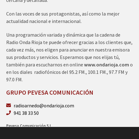
Con las voces de sus protagonistas, así como la mejor
actualidad nacional e internacional.
Una programación variada y dinámica que la cadena de
Radio Onda Rioja te puede ofrecer gracias a los clientes que,
cada vez más, nos eligen para anunciar en nuestra emisora
sus productos y servicios. Esperamos que nos elijas tú,
también para escucharnos en online
www.ondarioja.com
o
en los diales radiofónicos del 95.2 FM., 100.1 FM., 97.7 FM y
97.0 FM.
GRUPO PEVESA COMUNICACIÓN
radioarnedo@ondarioja.com
941 38 33 50
Pevesa Comunicación S.L.
Sto. Domingo 5, 3º 26580 Arnedo (La Rioja)
B26264101