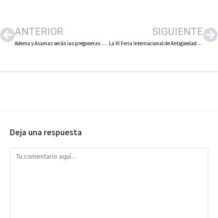
ANTERIOR
SIGUIENTE
Adema y Asamas serán las pregoneras de las fiestas de San Roque y San Ezequiel de Alfaro
La XI Feria Internacional de Antigüedades de Munilla reunirá los días 2 y 3 de julio a casi 40 anticuarios
Deja una respuesta