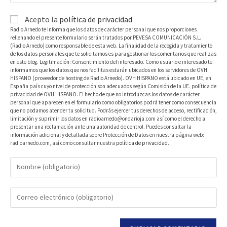
Acepto la
política de privacidad
Radio Arnedo te informa que los datos de carácter personal que nos proporciones
rellenando el presente formulario serán tratados por PEVESA COMUNICACIÓN S.L.
(Radio Arnedo) como responsable de esta web. La finalidad de la recogida y tratamiento
de los datos personales que te solicitamos es para gestionar los comentarios que realizas
en este blog. Legitimación: Consentimiento del interesado. Como usuario e interesado te
informamos que los datos que nos facilitas estarán ubicados en los servidores de OVH
HISPANO (proveedor de hosting de Radio Arnedo). OVH HISPANO está ubicado en UE, en
España país cuyo nivel de protección son adecuados según Comisión de la UE. política de
privacidad de OVH HISPANO. El hecho de que no introduzcas los datos de carácter
personal que aparecen en el formulario como obligatorios podrá tener como consecuencia
que no podamos atender tu solicitud. Podrás ejercer tus derechos de acceso, rectificación,
limitación y suprimir los datos en radioarnedo@ondarioja.com así como el derecho a
presentar una reclamación ante una autoridad de control. Puedes consultar la
información adicional y detallada sobre Protección de Datos en nuestra página web:
radioarnedo.com, así como consultar nuestra
política de privacidad
.