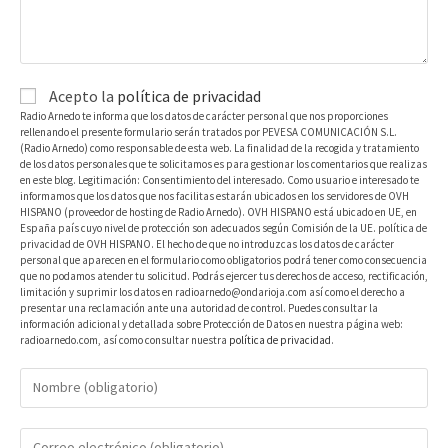
Acepto la
política de privacidad
Radio Arnedo te informa que los datos de carácter personal que nos proporciones
rellenando el presente formulario serán tratados por PEVESA COMUNICACIÓN S.L.
(Radio Arnedo) como responsable de esta web. La finalidad de la recogida y tratamiento
de los datos personales que te solicitamos es para gestionar los comentarios que realizas
en este blog. Legitimación: Consentimiento del interesado. Como usuario e interesado te
informamos que los datos que nos facilitas estarán ubicados en los servidores de OVH
HISPANO (proveedor de hosting de Radio Arnedo). OVH HISPANO está ubicado en UE, en
España país cuyo nivel de protección son adecuados según Comisión de la UE. política de
privacidad de OVH HISPANO. El hecho de que no introduzcas los datos de carácter
personal que aparecen en el formulario como obligatorios podrá tener como consecuencia
que no podamos atender tu solicitud. Podrás ejercer tus derechos de acceso, rectificación,
limitación y suprimir los datos en radioarnedo@ondarioja.com así como el derecho a
presentar una reclamación ante una autoridad de control. Puedes consultar la
información adicional y detallada sobre Protección de Datos en nuestra página web:
radioarnedo.com, así como consultar nuestra
política de privacidad
.