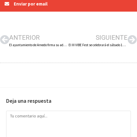
Enviar por email
ANTERIOR
SIGUIENTE
El ayuntamiento de Arnedo firma su adhesión a la Alianza País Contra la Pobreza Infantil
El III VIBE Fest se celebrará el sábado 18 de junio
Deja una respuesta