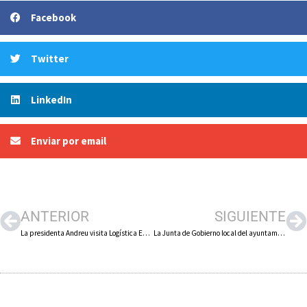
Facebook
Twitter
LinkedIn
Enviar por email
ANTERIOR
SIGUIENTE
La presidenta Andreu visita Logística Ezquerro de Calahorra en su décimo aniversario
La Junta de Gobierno local del ayuntamiento de Calahorra adjudica la redacción del proyecto de derribo para la construcción del nuevo Centro de FP