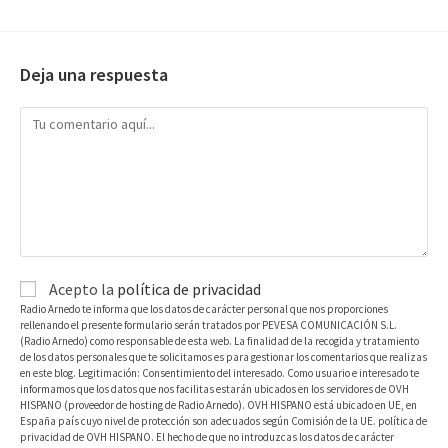
Deja una respuesta
Acepto la
política de privacidad
Radio Arnedo te informa que los datos de carácter personal que nos proporciones
rellenando el presente formulario serán tratados por PEVESA COMUNICACIÓN S.L.
(Radio Arnedo) como responsable de esta web. La finalidad de la recogida y tratamiento
de los datos personales que te solicitamos es para gestionar los comentarios que realizas
en este blog. Legitimación: Consentimiento del interesado. Como usuario e interesado te
informamos que los datos que nos facilitas estarán ubicados en los servidores de OVH
HISPANO (proveedor de hosting de Radio Arnedo). OVH HISPANO está ubicado en UE, en
España país cuyo nivel de protección son adecuados según Comisión de la UE. política de
privacidad de OVH HISPANO. El hecho de que no introduzcas los datos de carácter