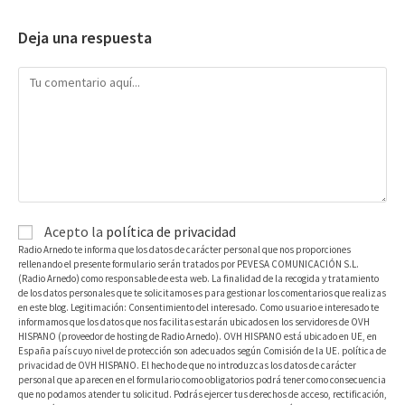
Deja una respuesta
Acepto la
política de privacidad
Radio Arnedo te informa que los datos de carácter personal que nos proporciones
rellenando el presente formulario serán tratados por PEVESA COMUNICACIÓN S.L.
(Radio Arnedo) como responsable de esta web. La finalidad de la recogida y tratamiento
de los datos personales que te solicitamos es para gestionar los comentarios que realizas
en este blog. Legitimación: Consentimiento del interesado. Como usuario e interesado te
informamos que los datos que nos facilitas estarán ubicados en los servidores de OVH
HISPANO (proveedor de hosting de Radio Arnedo). OVH HISPANO está ubicado en UE, en
España país cuyo nivel de protección son adecuados según Comisión de la UE. política de
privacidad de OVH HISPANO. El hecho de que no introduzcas los datos de carácter
personal que aparecen en el formulario como obligatorios podrá tener como consecuencia
que no podamos atender tu solicitud. Podrás ejercer tus derechos de acceso, rectificación,