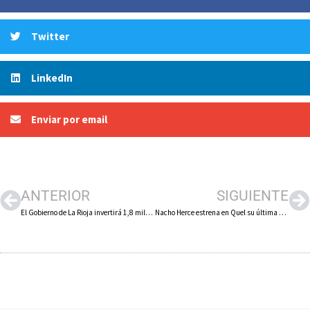
Twitter
LinkedIn
Enviar por email
ANTERIOR
SIGUIENTE
El Gobierno de La Rioja invertirá 1,8 millones de euros en la reforma integral del centro de salud de Arnedo para subsanar sus deficiencias, por las que ha demandado a la empresa constructora
Nacho Herce estrena en Quel su última película «El perfecto amor» con todas las localidades vendidas