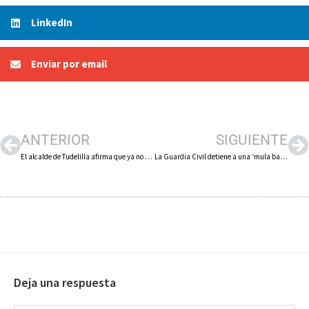
LinkedIn
Enviar por email
ANTERIOR
SIGUIENTE
El alcalde de Tudelilla afirma que ya no volverá a concurrir a la alcaldía tras 24 años de intensa dedicación al ayuntamiento
La Guardia Civil detiene a una ‘mula bancaria’ que trabajaba para un grupo criminal, tras la denuncia de una empresa de Arnedo
Deja una respuesta