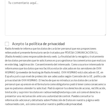
Acepto la
política de privacidad
Radio Arnedo te informa que los datos de carácter personal que nos proporciones
rellenando el presente formulario serán tratados por PEVESA COMUNICACIÓN S.L.
(Radio Arnedo) como responsable de esta web. La finalidad de la recogida y tratamiento
de los datos personales que te solicitamos es para gestionar los comentarios que realizas
en este blog. Legitimación: Consentimiento del interesado. Como usuario e interesado te
informamos que los datos que nos facilitas estarán ubicados en los servidores de OVH
HISPANO (proveedor de hosting de Radio Arnedo). OVH HISPANO está ubicado en UE, en
España país cuyo nivel de protección son adecuados según Comisión de la UE. política de
privacidad de OVH HISPANO. El hecho de que no introduzcas los datos de carácter
personal que aparecen en el formulario como obligatorios podrá tener como consecuencia
que no podamos atender tu solicitud. Podrás ejercer tus derechos de acceso, rectificación,
limitación y suprimir los datos en radioarnedo@ondarioja.com así como el derecho a
presentar una reclamación ante una autoridad de control. Puedes consultar la
información adicional y detallada sobre Protección de Datos en nuestra página web:
radioarnedo.com, así como consultar nuestra
política de privacidad
.