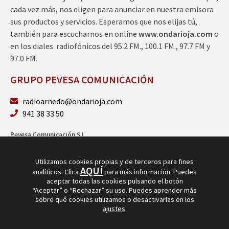
cada vez más, nos eligen para anunciar en nuestra emisora
sus productos y servicios. Esperamos que nos elijas tú,
también para escucharnos en online
www.ondarioja.com
o
en los diales radiofónicos del 95.2 FM., 100.1 FM., 97.7 FM y
97.0 FM.
GRUPO PEVESA COMUNICACIÓN
radioarnedo@ondarioja.com
941 38 33 50
Pevesa Comunicación S.L.
Sto. Domingo 5, 3º 26580 Arnedo (La Rioja)
B26264101
Utilizamos cookies propias y de terceros para fines
AQUÍ
analíticos. Clica
para más información. Puedes
aceptar todas las cookies pulsando el botón
“Aceptar” o “Rechazar” su uso. Puedes aprender más
sobre qué cookies utilizamos o desactivarlas en los
ajustes
.
© Copyright 2026
Radio Arnedo