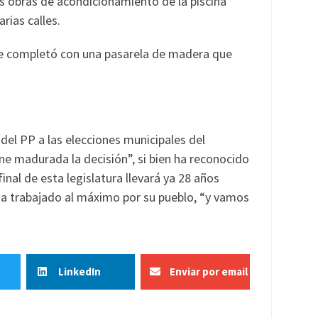
s obras de acondicionamiento de la piscina
rias calles.
 se completó con una pasarela de madera que
 del PP a las elecciones municipales del
ne madurada la decisión”, si bien ha reconocido
final de esta legislatura llevará ya 28 años
 ha trabajado al máximo por su pueblo, “y vamos
LinkedIn
Enviar por email