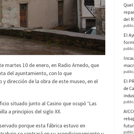
Quel 
repar
del 
public
El A
forma
public
Inca
este martes 10 de enero, en Radio Arnedo, que
macr
public
nta del ayuntamiento, con lo que
 y dirección de la obra de este museo, en el
El PR
de C
indus
public
ficio situado junto al Casino que ocupó ‘Las
la a principios del siglo XX.
AICC
rebaj
onservado porque esta fábrica estuvo en
futur
public
 trabajo se centrará en su acondicionamiento y