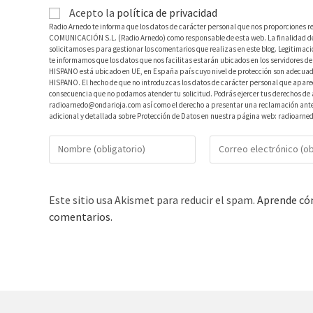
Acepto la
política de privacidad
Radio Arnedo te informa que los datos de carácter personal que nos proporciones r
COMUNICACIÓN S.L. (Radio Arnedo) como responsable de esta web. La finalidad de l
solicitamos es para gestionar los comentarios que realizas en este blog. Legitimac
te informamos que los datos que nos facilitas estarán ubicados en los servidores
HISPANO está ubicado en UE, en España país cuyo nivel de protección son adecuad
HISPANO. El hecho de que no introduzcas los datos de carácter personal que aparec
consecuencia que no podamos atender tu solicitud. Podrás ejercer tus derechos de ac
radioarnedo@ondarioja.com así como el derecho a presentar una reclamación ante 
adicional y detallada sobre Protección de Datos en nuestra página web: radioarne
Este sitio usa Akismet para reducir el spam.
Aprende cóm
comentarios.