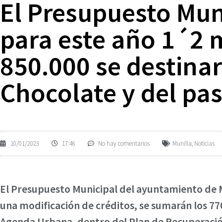
El Presupuesto Mun
para este año 1´2 m
850.000 se destina
Chocolate y del pas
10/01/2023
17:46
No hay comentarios
Munilla
,
Noticias
El Presupuesto Municipal del ayuntamiento de M
una modificación de créditos, se sumarán los 77
Agenda Urbana, dentro del Plan de Recuperación