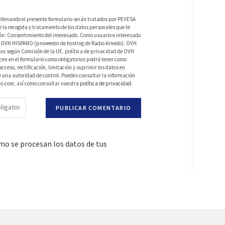
ellenando el presente formulario serán tratados por PEVESA
a recogida y tratamiento de los datos personales que te
ión: Consentimiento del interesado. Como usuario e interesado
 de OVH HISPANO (proveedor de hosting de Radio Arnedo). OVH
os según Comisión de la UE. política de privacidad de OVH
en en el formulario como obligatorios podrá tener como
ceso, rectificación, limitación y suprimir los datos en
una autoridad de control. Puedes consultar la información
do.com, así como consultar nuestra
política de privacidad
.
o se procesan los datos de tus