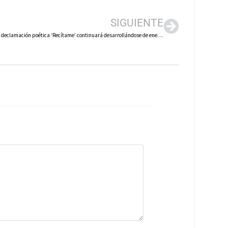
SIGUIENTE
El taller de declamación poética ‘Recítame’ continuará desarrollándose de enero a junio de este año en Arnedo