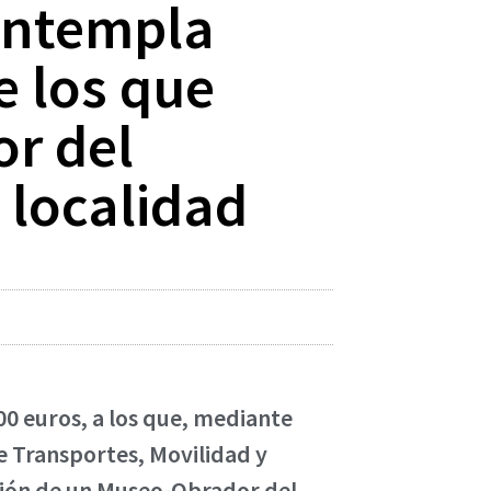
contempla
e los que
or del
 localidad
00 euros, a los que, mediante
e Transportes, Movilidad y
ción de un Museo-Obrador del