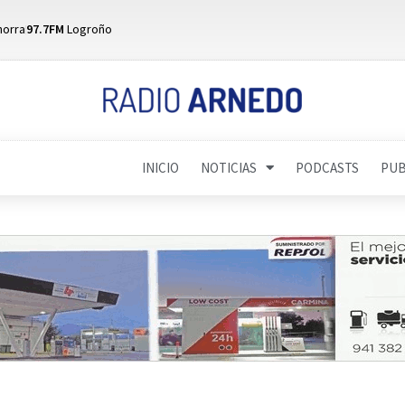
horra
97.7FM
Logroño
INICIO
NOTICIAS
PODCASTS
PUB