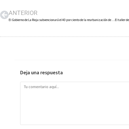
ANTERIOR
El Gobierno de La Rioja subvencionará el 40 por ciento de la reurbanización de las calles San Antón y otras cinco adyacentes de Alfaro
Deja una respuesta