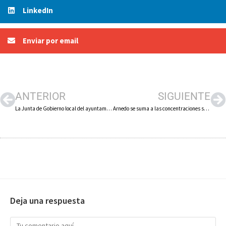
LinkedIn
Enviar por email
ANTERIOR
SIGUIENTE
La Junta de Gobierno local del ayuntamiento de Arnedo aprueba el convenio de cabeceras de comarca por el que percibirá 573.632 euros
Arnedo se suma a las concentraciones silenciosas por el primer año del inicio de la guerra en Ucrania
Deja una respuesta