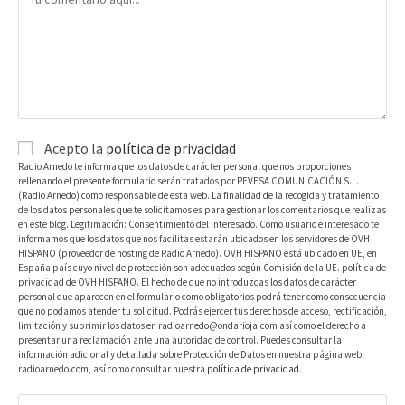
Acepto la
política de privacidad
Radio Arnedo te informa que los datos de carácter personal que nos proporciones
rellenando el presente formulario serán tratados por PEVESA COMUNICACIÓN S.L.
(Radio Arnedo) como responsable de esta web. La finalidad de la recogida y tratamiento
de los datos personales que te solicitamos es para gestionar los comentarios que realizas
en este blog. Legitimación: Consentimiento del interesado. Como usuario e interesado te
informamos que los datos que nos facilitas estarán ubicados en los servidores de OVH
HISPANO (proveedor de hosting de Radio Arnedo). OVH HISPANO está ubicado en UE, en
España país cuyo nivel de protección son adecuados según Comisión de la UE. política de
privacidad de OVH HISPANO. El hecho de que no introduzcas los datos de carácter
personal que aparecen en el formulario como obligatorios podrá tener como consecuencia
que no podamos atender tu solicitud. Podrás ejercer tus derechos de acceso, rectificación,
limitación y suprimir los datos en radioarnedo@ondarioja.com así como el derecho a
presentar una reclamación ante una autoridad de control. Puedes consultar la
información adicional y detallada sobre Protección de Datos en nuestra página web:
radioarnedo.com, así como consultar nuestra
política de privacidad
.