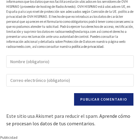
informamos que los datos que nos facilitas estarán ubicados en los servidores de OVH
HISPANO (proveedor de hosting de Radio Arnedo). OVH HISPANO está ubicado en UE, en
España país cuyo nivel de protección son adecuados según Comisión de la UE. política de
privacidad de OVH HISPANO. El hecho de que no introduzcas los datos de carácter
personal que aparecen en el formulario como obligatorios podrá tener como consecuencia
que no podamos atender tu solicitud. Podrás ejercer tus derechos de acceso, rectificación,
limitación y suprimir los datos en radioarnedo@ondarioja.com así como el derecho a
presentar una reclamación ante una autoridad de control. Puedes consultar la
información adicional y detallada sobre Protección de Datos en nuestra página web:
radioarnedo.com, así como consultar nuestra
política de privacidad
.
Este sitio usa Akismet para reducir el spam.
Aprende cómo
se procesan los datos de tus comentarios.
Publicidad