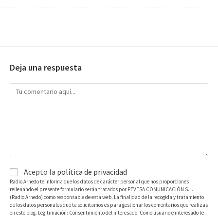
Deja una respuesta
Acepto la
política de privacidad
Radio Arnedo te informa que los datos de carácter personal que nos proporciones
rellenando el presente formulario serán tratados por PEVESA COMUNICACIÓN S.L.
(Radio Arnedo) como responsable de esta web. La finalidad de la recogida y tratamiento
de los datos personales que te solicitamos es para gestionar los comentarios que realizas
en este blog. Legitimación: Consentimiento del interesado. Como usuario e interesado te