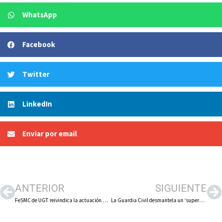
WhatsApp
Facebook
Twitter
LinkedIn
Enviar por email
ANTERIOR
SIGUIENTE
FeSMC de UGT reivindica la actuación de los vigilantes de seguridad en el polígono La Maja de Arnedo
La Guardia Civil desmantela un ‘supermercado de la droga’ que operaba desde una vivienda en Arnedo