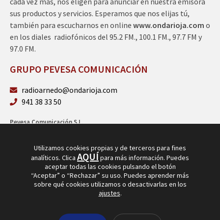
cada vez más, nos eligen para anunciar en nuestra emisora
sus productos y servicios. Esperamos que nos elijas tú,
también para escucharnos en online
www.ondarioja.com
o
en los diales radiofónicos del 95.2 FM., 100.1 FM., 97.7 FM y
97.0 FM.
GRUPO PEVESA COMUNICACIÓN
radioarnedo@ondarioja.com
941 38 33 50
Pevesa Comunicación S.L.
Sto. Domingo 5, 3º 26580 Arnedo (La Rioja)
B26264101
Utilizamos cookies propias y de terceros para fines
AQUÍ
analíticos. Clica
para más información. Puedes
aceptar todas las cookies pulsando el botón
“Aceptar” o “Rechazar” su uso. Puedes aprender más
sobre qué cookies utilizamos o desactivarlas en los
ajustes
.
© Copyright 2026
Radio Arnedo