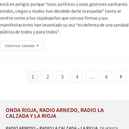
está en peligro porque “unos políticos y unos gestores sanitarios
sordos, ciegos y mudos han decidido darle la espalda” tanto al
centro como a los riojabajeños que con sus firmas y sus
manifestaciones han levantado su voz “en defensa de una sanidad
pública de todos y para todos”.
Continuar Leyendo
1
2
3
4
…
6
ONDA RIOJA, RADIO ARNEDO, RADIO LA
CALZADA Y LA RIOJA
RADIO ARNEDO – RADIO LA CALZADA – LA RIOJA
, te acerca