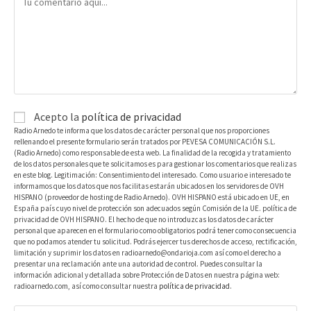
Acepto la
política de privacidad
Radio Arnedo te informa que los datos de carácter personal que nos proporciones
rellenando el presente formulario serán tratados por PEVESA COMUNICACIÓN S.L.
(Radio Arnedo) como responsable de esta web. La finalidad de la recogida y tratamiento
de los datos personales que te solicitamos es para gestionar los comentarios que realizas
en este blog. Legitimación: Consentimiento del interesado. Como usuario e interesado te
informamos que los datos que nos facilitas estarán ubicados en los servidores de OVH
HISPANO (proveedor de hosting de Radio Arnedo). OVH HISPANO está ubicado en UE, en
España país cuyo nivel de protección son adecuados según Comisión de la UE. política de
privacidad de OVH HISPANO. El hecho de que no introduzcas los datos de carácter
personal que aparecen en el formulario como obligatorios podrá tener como consecuencia
que no podamos atender tu solicitud. Podrás ejercer tus derechos de acceso, rectificación,
limitación y suprimir los datos en radioarnedo@ondarioja.com así como el derecho a
presentar una reclamación ante una autoridad de control. Puedes consultar la
información adicional y detallada sobre Protección de Datos en nuestra página web:
radioarnedo.com, así como consultar nuestra
política de privacidad
.