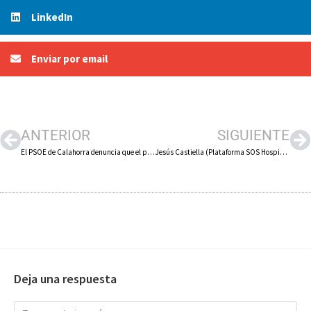
LinkedIn
Enviar por email
ANTERIOR
SIGUIENTE
El PSOE de Calahorra denuncia que el presupuesto de 2026 es «una oportunidad perdida» con «venta de patrimonio para derrochar en inversión improductiva»
Jesús Castiella (Plataforma SOS Hospital de Calahorra) afirma que Oftalmología «está a punto de desmantelarse»
Deja una respuesta