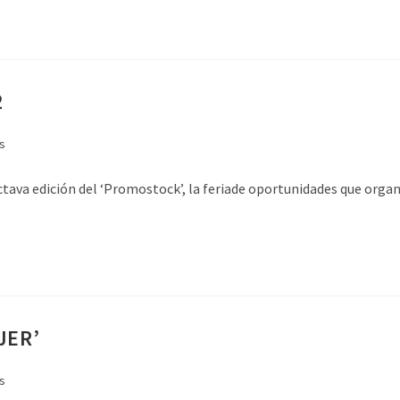
2
s
ctava edición del ‘Promostock’, la feriade oportunidades que orga
JER’
s