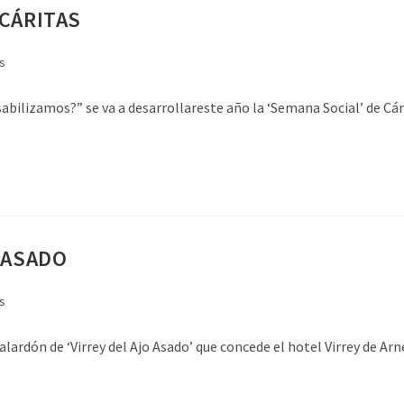
 CÁRITAS
s
ilizamos?” se va a desarrollareste año la ‘Semana Social’ de Cár
 ASADO
s
galardón de ‘Virrey del Ajo Asado’ que concede el hotel Virrey de 