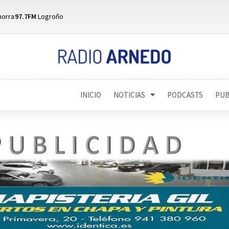
horra
97.7FM
Logroño
INICIO
NOTICIAS
PODCASTS
PUB