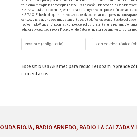
te informamos que los datos que nos facilitas estarán ubicados en los servidores
HISPANO está ubicado en UE, en España país cuyo nivel de protección son adecuad
HISPANO. El hecho de que no introduzcas los datos de carácter personal que aparec
consecuencia que no podamos atender tu solicitud. Podrás ejercer tus derechos de ac
radioarnedo@ondarioja.com así como el derecho a presentar una reclamación ante 
adicional y detallada sobre Protección de Datos en nuestra página web: radioarne
Este sitio usa Akismet para reducir el spam.
Aprende cóm
comentarios.
ONDA RIOJA, RADIO ARNEDO, RADIO LA CALZADA Y 