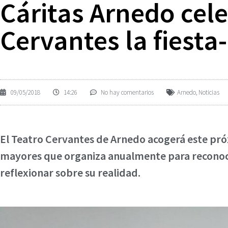
Cáritas Arnedo cele
Cervantes la fiest
09/05/2018
14:26
No hay comentarios
Arnedo
,
Noticias
El Teatro Cervantes de Arnedo acogerá este próxi
mayores que organiza anualmente para reconocer
reflexionar sobre su realidad.