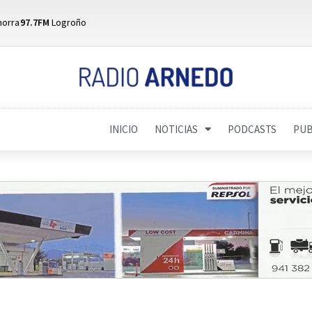
horra
97.7FM
Logroño
INICIO
NOTICIAS
PODCASTS
PUB