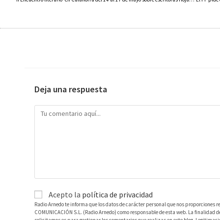
Deja una respuesta
Acepto la
política de privacidad
Radio Arnedo te informa que los datos de carácter personal que nos proporciones r
COMUNICACIÓN S.L. (Radio Arnedo) como responsable de esta web. La finalidad de l
solicitamos es para gestionar los comentarios que realizas en este blog. Legitimac