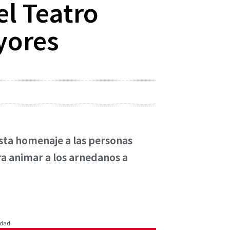
el Teatro
yores
esta homenaje a las personas
ra animar a los arnedanos a
idad