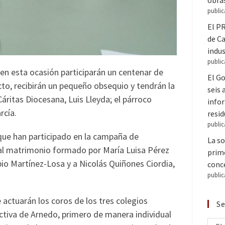
obra
public
El PR
de C
indus
public
 en esta ocasión participarán un centenar de
El Go
to, recibirán un pequeño obsequio y tendrán la
seis
áritas Diocesana, Luis Lleyda; el párroco
infor
rcía.
resi
public
que han participado en la campaña de
La so
 al matrimonio formado por María Luisa Pérez
prime
bio Martínez-Losa y a Nicolás Quiñones Ciordia,
conce
public
actuarán los coros de los tres colegios
Se
ctiva de Arnedo, primero de manera individual