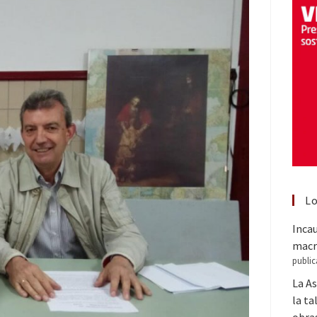
Lo
Inca
macr
public
La A
la ta