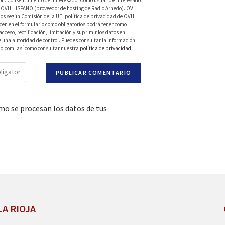
 de OVH HISPANO (proveedor de hosting de Radio Arnedo). OVH
os según Comisión de la UE. política de privacidad de OVH
en en el formulario como obligatorios podrá tener como
ceso, rectificación, limitación y suprimir los datos en
una autoridad de control. Puedes consultar la información
do.com, así como consultar nuestra
política de privacidad
.
o se procesan los datos de tus
LA RIOJA