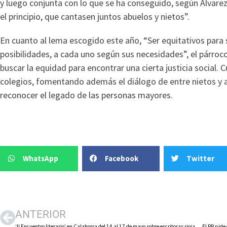
y luego conjunta con lo que se ha conseguido, según Álvar
el principio, que cantasen juntos abuelos y nietos”.
En cuanto al lema escogido este año, “Ser equitativos para 
posibilidades, a cada uno según sus necesidades”, el párroc
buscar la equidad para encontrar una cierta justicia social. 
colegios, fomentando además el diálogo de entre nietos y ab
reconocer el legado de las personas mayores.
WhatsApp
Facebook
Twitter
ANTERIOR
‘II Encuentro literario’ en Calahorra del 14 al 17 de mayo sobre escritoras riojanas olvidadas