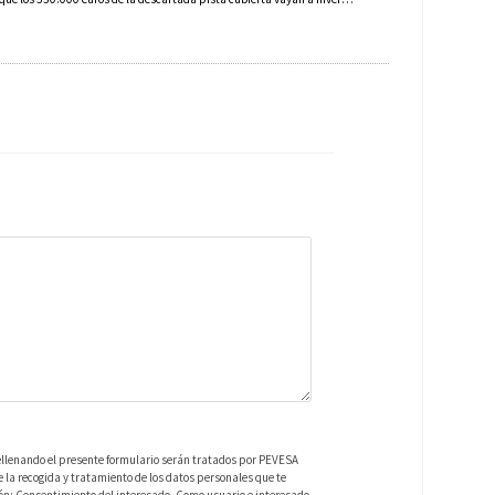
ellenando el presente formulario serán tratados por PEVESA
a recogida y tratamiento de los datos personales que te
ión: Consentimiento del interesado. Como usuario e interesado