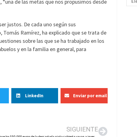
El
ez, “una de las metas que nos propusimos desde
ser justos. De cada uno según sus
o, Tomás Ramírez, ha explicado que se trata de
Cuestiones sobre las que se ha trabajado en los
uelos y en la familia en general, para
LinkedIn
Enviar por email
SIGUIENTE
El PP pide que los 550.000 euros de la descartada pista cubierta vayan a inversiones deportivas