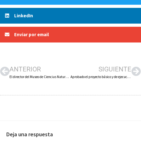
LinkedIn
Enviar por email
ANTERIOR
SIGUIENTE
El director del Museo de Ciencias Naturales de Arnedo, Santiago Jiménez, fallecido este 15 de agosto, recibirá un importante homenaje cuando las circunstancias lo permitan
Aprobado el proyecto básico y de ejecución de obra de conservación de un tramo de la muralla romana de Calahorra
Deja una respuesta