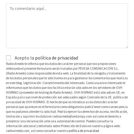
Acepto la
política de privacidad
Radio Arnedo te informa que los datos de carácter personal que nos proporciones
rellenando el presente formulario serán tratados por PEVESA COMUNICACIÓN S.L.
(Radio Arnedo) como responsable de esta web. La finalidad de la recogida y tratamiento
de los datos personales que te solicitamos es para gestionar los comentarios que realizas
en este blog. Legitimación: Consentimiento del interesado. Como usuario e interesado te
informamos que los datos que nos facilitas estarán ubicados en los servidores de OVH
HISPANO (proveedor de hosting de Radio Arnedo). OVH HISPANO está ubicado en UE, en
España país cuyo nivel de protección son adecuados según Comisión de la UE. política de
privacidad de OVH HISPANO. El hecho de que no introduzcas los datos de carácter
personal que aparecen en el formulario como obligatorios podrá tener como consecuencia
que no podamos atender tu solicitud. Podrás ejercer tus derechos de acceso, rectificación,
limitación y suprimir los datos en radioarnedo@ondarioja.com así como el derecho a
presentar una reclamación ante una autoridad de control. Puedes consultar la
información adicional y detallada sobre Protección de Datos en nuestra página web:
radioarnedo.com, así como consultar nuestra
política de privacidad
.