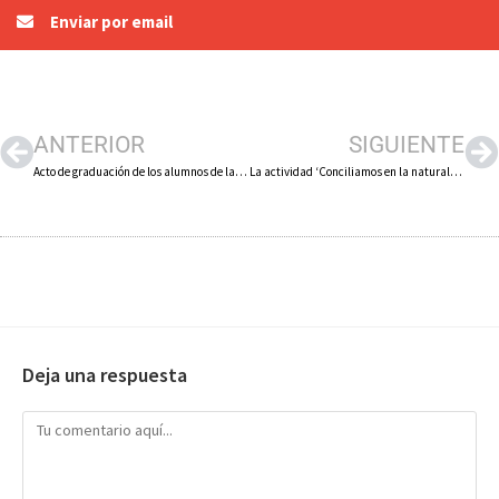
Enviar por email
ANTERIOR
SIGUIENTE
Acto de graduación de los alumnos de la Universidad de la Experiencia
La actividad ‘Conciliamos en la naturaleza’ concluye con éxito de participación
Deja una respuesta