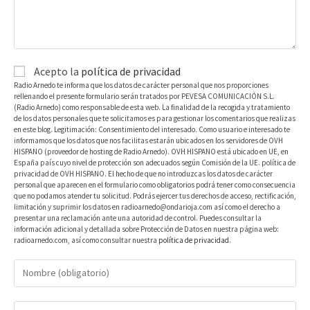
Acepto la
política de privacidad
Radio Arnedo te informa que los datos de carácter personal que nos proporciones
rellenando el presente formulario serán tratados por PEVESA COMUNICACIÓN S.L.
(Radio Arnedo) como responsable de esta web. La finalidad de la recogida y tratamiento
de los datos personales que te solicitamos es para gestionar los comentarios que realizas
en este blog. Legitimación: Consentimiento del interesado. Como usuario e interesado te
informamos que los datos que nos facilitas estarán ubicados en los servidores de OVH
HISPANO (proveedor de hosting de Radio Arnedo). OVH HISPANO está ubicado en UE, en
España país cuyo nivel de protección son adecuados según Comisión de la UE. política de
privacidad de OVH HISPANO. El hecho de que no introduzcas los datos de carácter
personal que aparecen en el formulario como obligatorios podrá tener como consecuencia
que no podamos atender tu solicitud. Podrás ejercer tus derechos de acceso, rectificación,
limitación y suprimir los datos en radioarnedo@ondarioja.com así como el derecho a
presentar una reclamación ante una autoridad de control. Puedes consultar la
información adicional y detallada sobre Protección de Datos en nuestra página web:
radioarnedo.com, así como consultar nuestra
política de privacidad
.