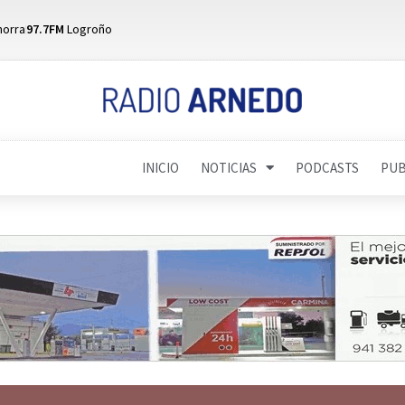
horra
97.7FM
Logroño
INICIO
NOTICIAS
PODCASTS
PUB