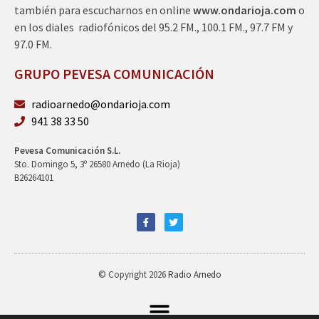
también para escucharnos en online
www.ondarioja.com
o
en los diales radiofónicos del 95.2 FM., 100.1 FM., 97.7 FM y
97.0 FM.
GRUPO PEVESA COMUNICACIÓN
radioarnedo@ondarioja.com
941 38 33 50
Pevesa Comunicación S.L.
Sto. Domingo 5, 3º 26580 Arnedo (La Rioja)
B26264101
© Copyright 2026
Radio Arnedo